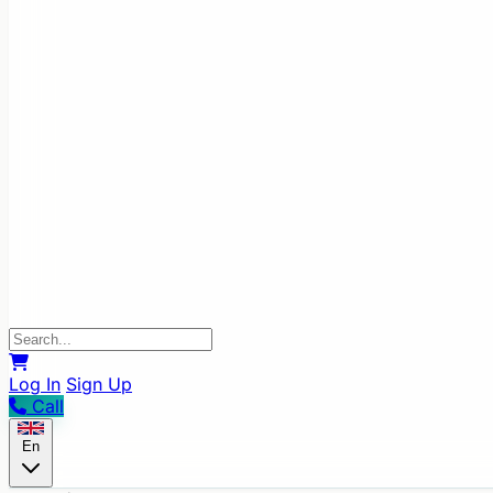
Log In
Sign Up
Call
En