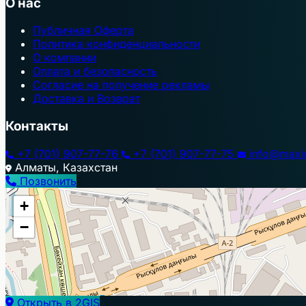
О нас
Публичная Оферта
Политика конфиденциальности
О компании
Оплата и безопасность
Согласие на получение рекламы
Доставка и Возврат
Контакты
+7 (701) 907-77-76
+7 (701) 907-77-75
info@maxi
Алматы, Казахстан
Позвонить
+
−
Открыть в 2GIS