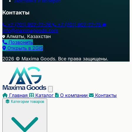
Доставка и Возврат
Контакты
+7 (701) 907-77-76
+7 (701) 907-77-75
info@maximagoods.com
Алматы, Казахстан
Позвонить
Открыть в 2GIS
+
2026 © Maxima Goods. Все права защищены.
−
Главная
Каталог
О компании
Контакты
Категории товаров