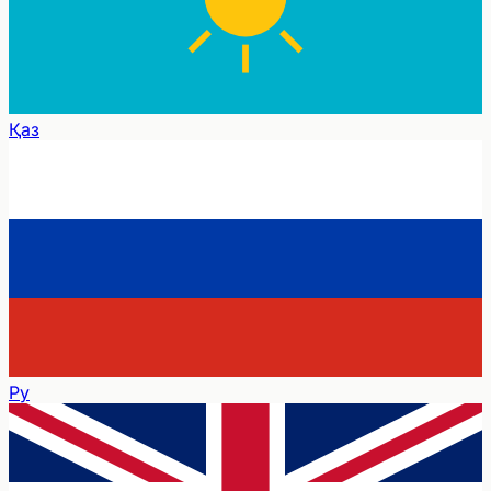
Қаз
Ру