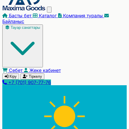
Басты бет
Каталог
Компания туралы
Байланыс
Тауар санаттары
Себет
Жеке кабинет
Кіру
Тіркелу
+7 (701) 907-77-76