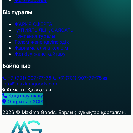
Жеке кабинет
Біз туралы
ЖАРИЯ ОФЕРТА
ҚҰПИЯЛЫЛЫҚ САЯСАТЫ
Компания туралы
Төлем және қауіпсіздік
Жарнама алуға келісім
Жеткізу және қайтару
Байланыс
+7 (701) 907-77-76
+7 (701) 907-77-75
info@maximagoods.com
Алматы, Қазақстан
Қоңырау шалу
Открыть в 2GIS
+
2026 © Maxima Goods. Барлық құқықтар қорғалған.
−