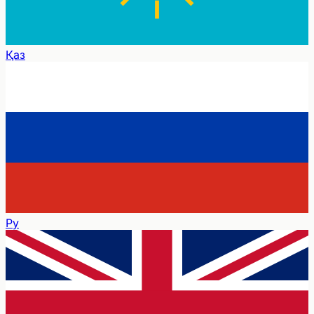
Қаз
Ру