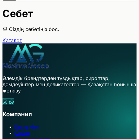
Себет
🛒 Сіздің себетіңіз бос.
Каталог
Әлемдік брендтерден тұздықтар, сироптар,
дәмдеуіштер мен деликатестер — Қазақстан бойынша
жеткізу
Компания
Басты бет
Себет