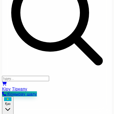
Кіру
Тіркелу
Қоңырау шалу
Қаз