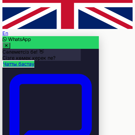
En
WhatsApp
Сәлеметсіз бе! 👋
Сізге көмек керек пе?
Чатты бастау