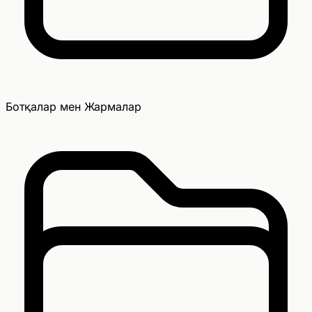
Ботқалар мен Жармалар