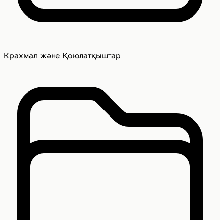
Крахмал және Қоюлатқыштар