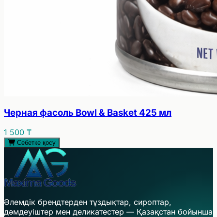
Черная фасоль Bowl & Basket 425 мл
1 500 ₸
Себетке қосу
Әлемдік брендтерден тұздықтар, сироптар,
дәмдеуіштер мен деликатестер — Қазақстан бойынша