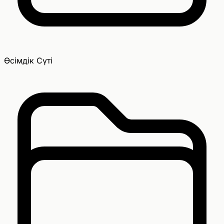
Өсімдік Сүті