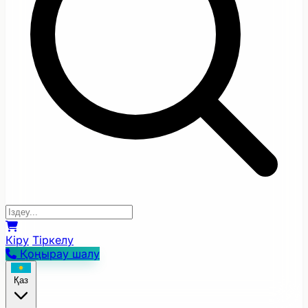
Кіру
Тіркелу
Қоңырау шалу
Қаз