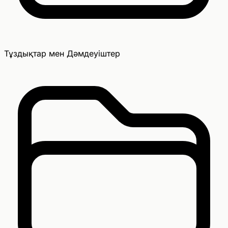
Тұздықтар мен Дәмдеуіштер