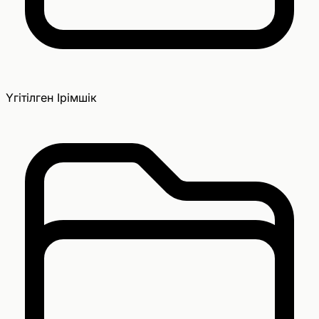
Үгітілген Ірімшік