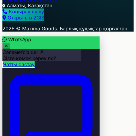
Алматы, Қазақстан
Қоңырау шалу
Открыть в 2GIS
+
2026 © Maxima Goods. Барлық құқықтар қорғалған.
−
WhatsApp
Сәлеметсіз бе! 👋
Сізге көмек керек пе?
Чатты бастау