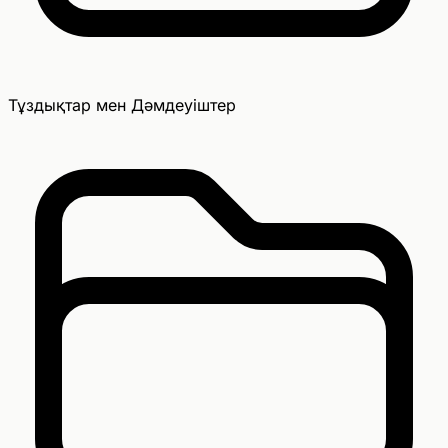
Тұздықтар мен Дәмдеуіштер