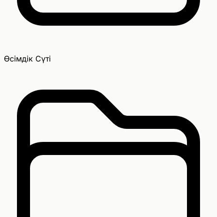
Өсімдік Сүті