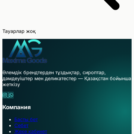
Тауарлар жоқ
Әлемдік брендтерден тұздықтар, сироптар,
дәмдеуіштер мен деликатестер — Қазақстан бойынша
жеткізу
Компания
Басты бет
Себет
Жеке кабинет