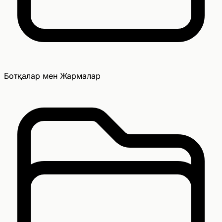
Ботқалар мен Жармалар