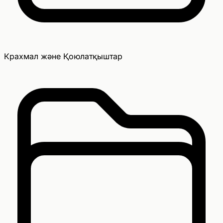
Крахмал және Қоюлатқыштар