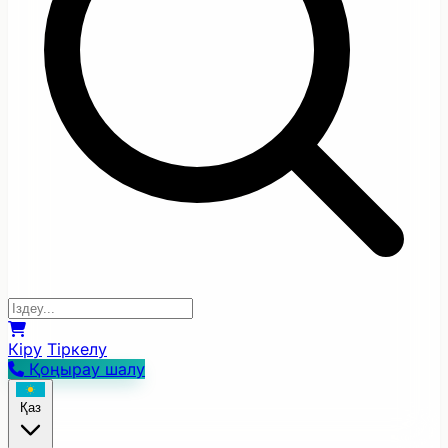
Кіру
Тіркелу
Қоңырау шалу
Қаз