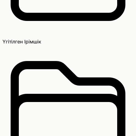
Үгітілген Ірімшік