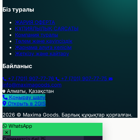
Біз туралы
ЖАРИЯ ОФЕРТА
ҚҰПИЯЛЫЛЫҚ САЯСАТЫ
Компания туралы
Төлем және қауіпсіздік
Жарнама алуға келісім
Жеткізу және қайтару
Байланыс
+7 (701) 907-77-76
+7 (701) 907-77-75
info@maximagoods.com
Алматы, Қазақстан
Қоңырау шалу
Открыть в 2GIS
+
2026 © Maxima Goods. Барлық құқықтар қорғалған.
−
WhatsApp
Сәлеметсіз бе! 👋