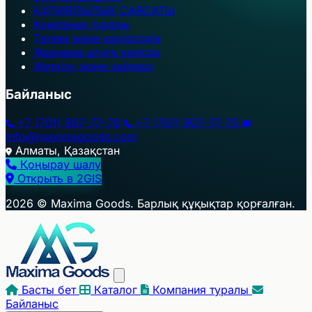
ҚҰПИЯЛЫЛЫҚ САЯСАТЫ
Компания туралы
Төлем және қауіпсіздік
Жарнама алуға келісім
Жеткізу және қайтару
Байланыс
+7 (701) 907-77-76
+7 (701) 907-77-75
info@maximagoods.com
Алматы, Қазақстан
Қоңырау шалу
Открыть в 2GIS
+
2026 © Maxima Goods. Барлық құқықтар қорғалған.
−
Басты бет
Каталог
Компания туралы
Байланыс