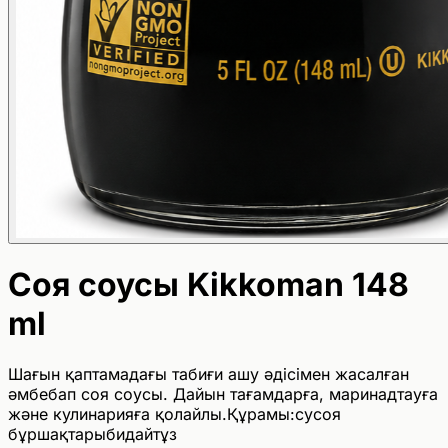
Соя соусы Kikkoman 148
ml
Шағын қаптамадағы табиғи ашу әдісімен жасалған
әмбебап соя соусы. Дайын тағамдарға, маринадтауға
және кулинарияға қолайлы.Құрамы:сусоя
бұршақтарыбидайтұз