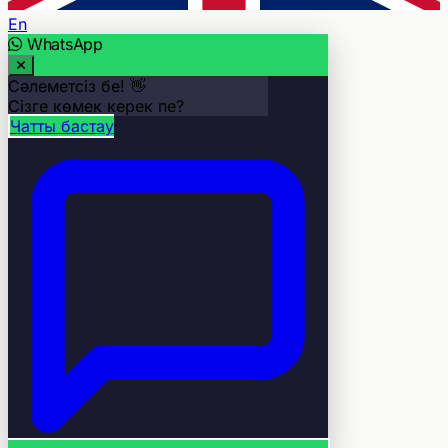
En
WhatsApp
Сәлеметсіз бе! 👋
Сізге көмек керек пе?
Чатты бастау