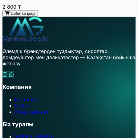
2 800
₸
Себетке қосу
Әлемдік брендтерден тұздықтар, сироптар,
дәмдеуіштер мен деликатестер — Қазақстан бойынша
жеткізу
Компания
Басты бет
Себет
Жеке кабинет
Біз туралы
ЖАРИЯ ОФЕРТА