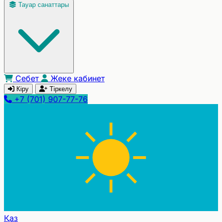
Тауар санаттары
Себет
Жеке кабинет
Кіру
Тіркелу
+7 (701) 907-77-76
Қаз