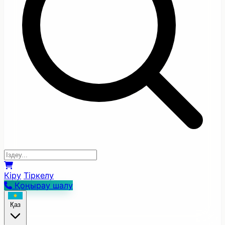
Кіру
Тіркелу
Қоңырау шалу
Қаз