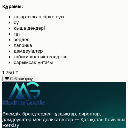
Құрамы:
тазартылған сірке суы
су
қыша дәндері
тұз
зерделі
паприка
дәмдеуіштер
табиғи хош иістендіргіш
сарымсақ ұнтағы
1 750
₸
Себетке қосу
Әлемдік брендтерден тұздықтар, сироптар,
дәмдеуіштер мен деликатестер — Қазақстан бойынша
жеткізу