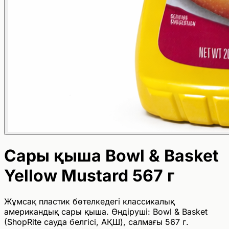
Сары қыша Bowl & Basket
Yellow Mustard 567 г
Жұмсақ пластик бөтелкедегі классикалық
американдық сары қыша. Өндіруші: Bowl & Basket
(ShopRite сауда белгісі, АҚШ), салмағы 567 г.