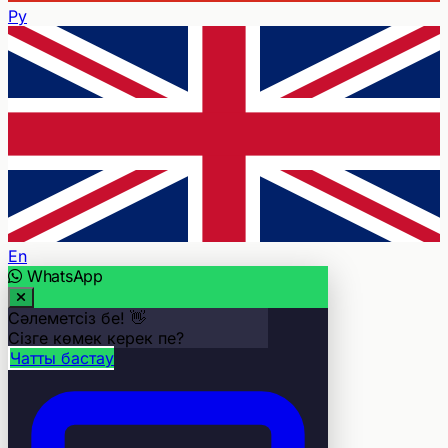
Ру
En
WhatsApp
Сәлеметсіз бе! 👋
Сізге көмек керек пе?
Чатты бастау