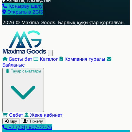
Қоңырау шалу
Открыть в 2GIS
+
2026 © Maxima Goods. Барлық құқықтар қорғалған.
−
Басты бет
Каталог
Компания туралы
Байланыс
Тауар санаттары
Себет
Жеке кабинет
Кіру
Тіркелу
+7 (701) 907-77-76