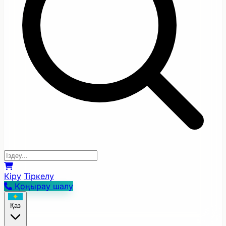
Кіру
Тіркелу
Қоңырау шалу
Қаз