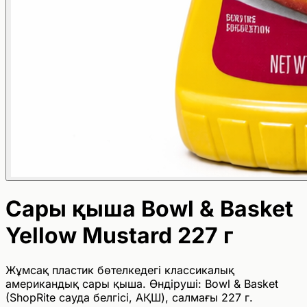
Сары қыша Bowl & Basket
Yellow Mustard 227 г
Жұмсақ пластик бөтелкедегі классикалық
американдық сары қыша. Өндіруші: Bowl & Basket
(ShopRite сауда белгісі, АҚШ), салмағы 227 г.