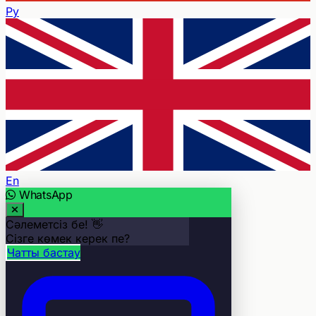
Ру
En
WhatsApp
Сәлеметсіз бе! 👋
Сізге көмек керек пе?
Чатты бастау