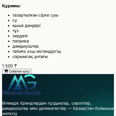
Құрамы:
тазартылған сірке суы
су
қыша дәндері
тұз
зерделі
паприка
дәмдеуіштер
табиғи хош иістендіргіш
сарымсақ ұнтағы
1 500
₸
Себетке қосу
Әлемдік брендтерден тұздықтар, сироптар,
дәмдеуіштер мен деликатестер — Қазақстан бойынша
жеткізу