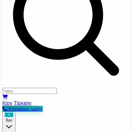
Кіру
Тіркелу
Қоңырау шалу
Қаз