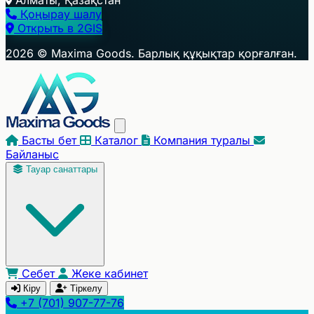
Қоңырау шалу
Открыть в 2GIS
+
2026 © Maxima Goods. Барлық құқықтар қорғалған.
−
Басты бет
Каталог
Компания туралы
Байланыс
Тауар санаттары
Себет
Жеке кабинет
Кіру
Тіркелу
+7 (701) 907-77-76