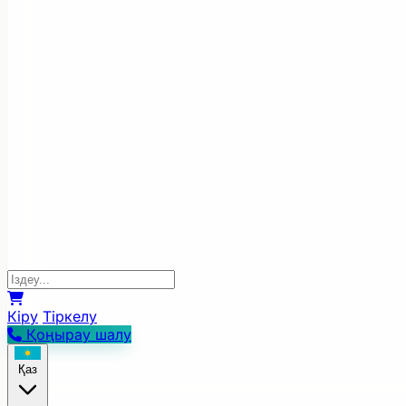
Кіру
Тіркелу
Қоңырау шалу
Қаз