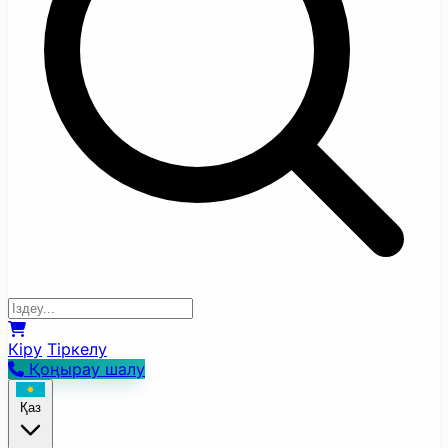
Кіру
Тіркелу
Қоңырау шалу
Қаз