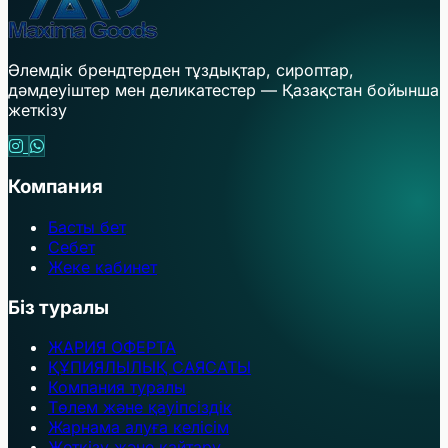
Әлемдік брендтерден тұздықтар, сироптар,
дәмдеуіштер мен деликатестер — Қазақстан бойынша
жеткізу
Компания
Басты бет
Себет
Жеке кабинет
Біз туралы
ЖАРИЯ ОФЕРТА
ҚҰПИЯЛЫЛЫҚ САЯСАТЫ
Компания туралы
Төлем және қауіпсіздік
Жарнама алуға келісім
Жеткізу және қайтару