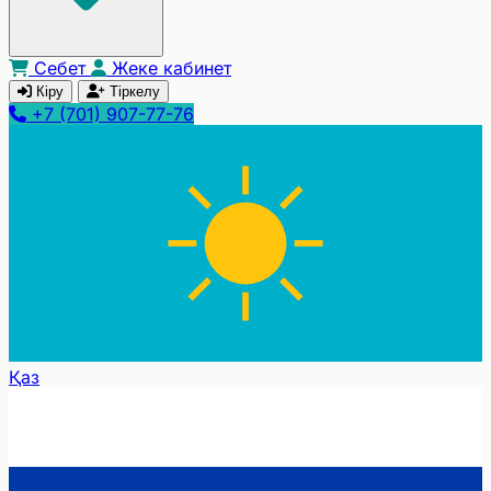
Себет
Жеке кабинет
Кіру
Тіркелу
+7 (701) 907-77-76
Қаз