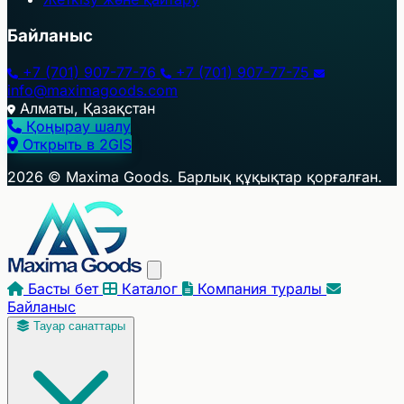
Байланыс
+7 (701) 907-77-76
+7 (701) 907-77-75
info@maximagoods.com
Алматы, Қазақстан
Қоңырау шалу
Открыть в 2GIS
+
2026 © Maxima Goods. Барлық құқықтар қорғалған.
−
Басты бет
Каталог
Компания туралы
Байланыс
Тауар санаттары