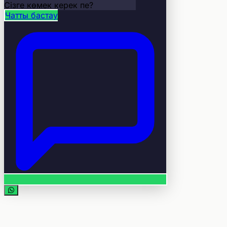
Сізге көмек керек пе?
Чатты бастау