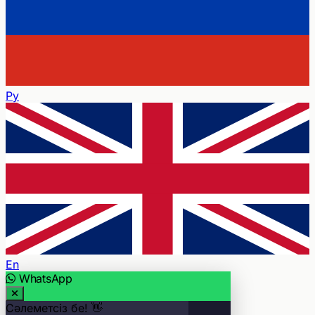
Ру
En
WhatsApp
Сәлеметсіз бе! 👋