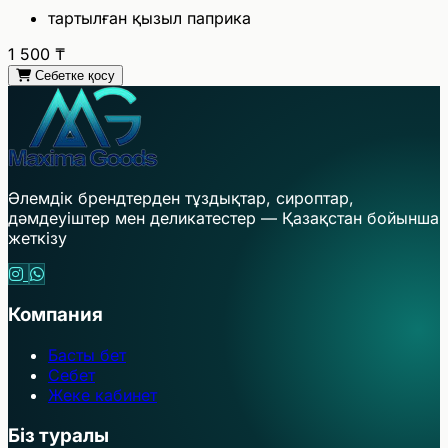
тартылған қызыл паприка
1 500
₸
Себетке қосу
Әлемдік брендтерден тұздықтар, сироптар,
дәмдеуіштер мен деликатестер — Қазақстан бойынша
жеткізу
Компания
Басты бет
Себет
Жеке кабинет
Біз туралы