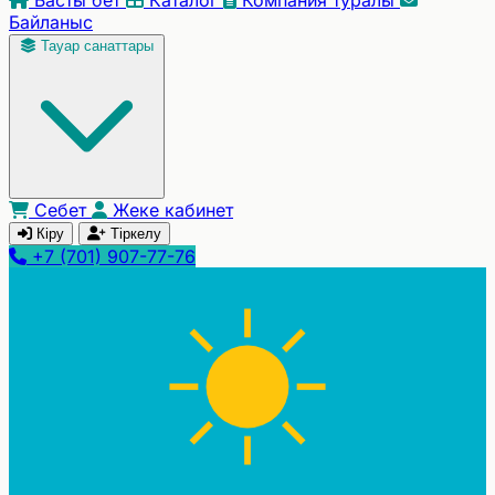
Байланыс
Тауар санаттары
Себет
Жеке кабинет
Кіру
Тіркелу
+7 (701) 907-77-76