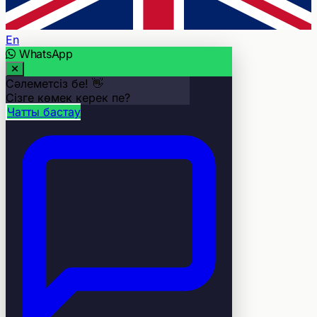
En
WhatsApp
Сәлеметсіз бе! 👋
Сізге көмек керек пе?
Чатты бастау