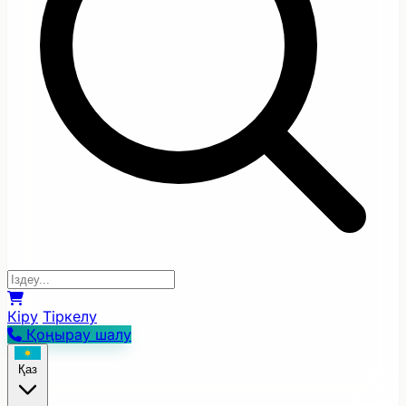
Кіру
Тіркелу
Қоңырау шалу
Қаз