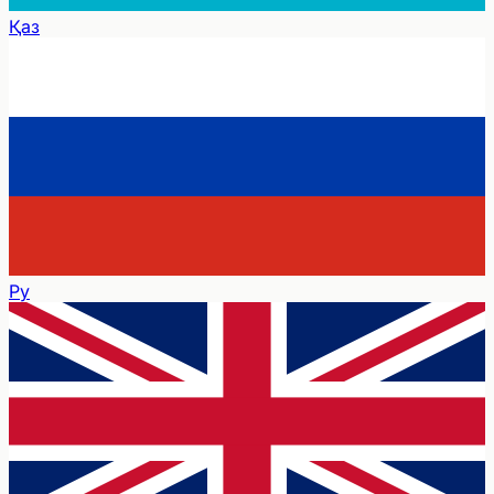
Қаз
Ру