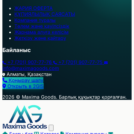
ЖАРИЯ ОФЕРТА
ҚҰПИЯЛЫЛЫҚ САЯСАТЫ
Компания туралы
Төлем және қауіпсіздік
Жарнама алуға келісім
Жеткізу және қайтару
Байланыс
+7 (701) 907-77-76
+7 (701) 907-77-75
info@maximagoods.com
Алматы, Қазақстан
Қоңырау шалу
Открыть в 2GIS
+
2026 © Maxima Goods. Барлық құқықтар қорғалған.
−
Басты бет
Каталог
Компания туралы