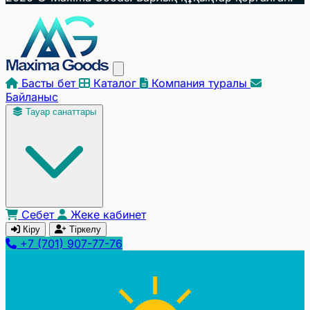
−
Басты бет
Каталог
Компания туралы
Байланыс
Тауар санаттары
Себет
Жеке кабинет
Кіру
Тіркелу
+7 (701) 907-77-76