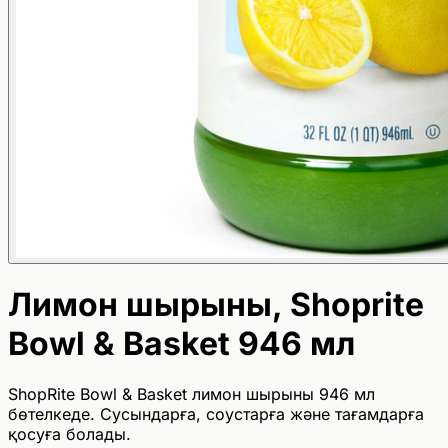
Лимон шырыны, Shoprite
Bowl & Basket 946 мл
ShopRite Bowl & Basket лимон шырыны 946 мл
бөтелкеде. Сусындарға, соустарға және тағамдарға
қосуға болады.