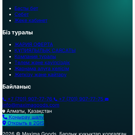
Басты бет
Себет
Жеке кабинет
Біз туралы
ЖАРИЯ ОФЕРТА
ҚҰПИЯЛЫЛЫҚ САЯСАТЫ
Компания туралы
Төлем және қауіпсіздік
Жарнама алуға келісім
Жеткізу және қайтару
Байланыс
+7 (701) 907-77-76
+7 (701) 907-77-75
info@maximagoods.com
Алматы, Қазақстан
Қоңырау шалу
Открыть в 2GIS
+
2026 © Maxima Goods. Барлық құқықтар қорғалған.