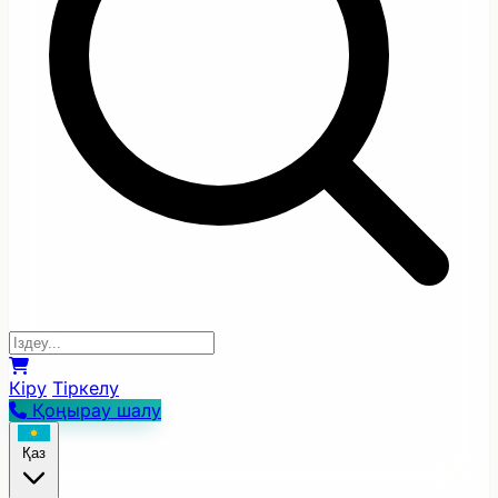
Кіру
Тіркелу
Қоңырау шалу
Қаз