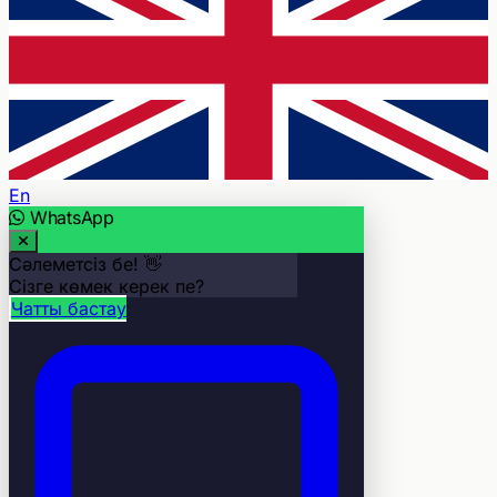
En
WhatsApp
Сәлеметсіз бе! 👋
Сізге көмек керек пе?
Чатты бастау