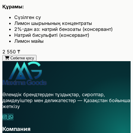
Құрамы:
Сүзілген су
Лимон шырынының концентраты
2%-дан аз: натрий бензоаты (консервант)
Натрий бисульфиті (консервант)
Лимон майы
2 550
₸
Себетке қосу
Әлемдік брендтерден тұздықтар, сироптар,
дәмдеуіштер мен деликатестер — Қазақстан бойынша
жеткізу
Компания