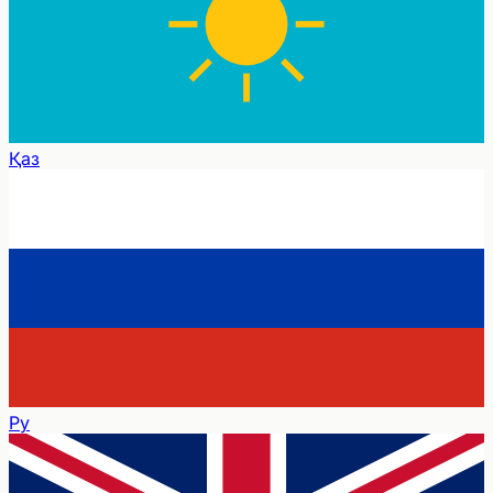
Қаз
Ру